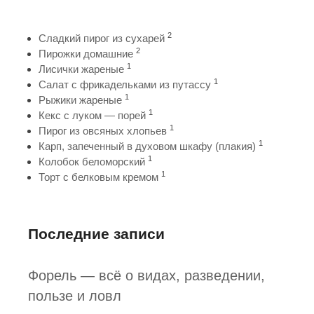
2
Сладкий пирог из сухарей
2
Пирожки домашние
1
Лисички жареные
1
Салат с фрикадельками из путассу
1
Рыжики жареные
1
Кекс с луком — порей
1
Пирог из овсяных хлопьев
1
Карп, запеченный в духовом шкафу (плакия)
1
Колобок беломорский
1
Торт с белковым кремом
Последние записи
Форель — всё о видах, разведении,
пользе и ловл