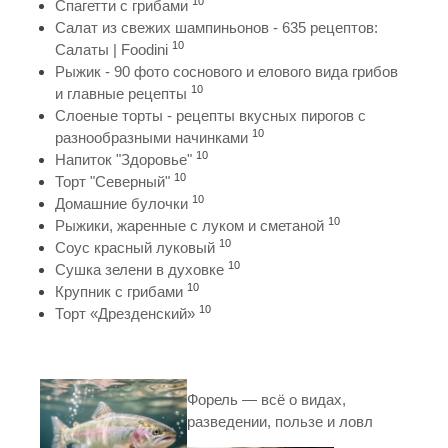
10
Спагетти с грибами
Салат из свежих шампиньонов - 635 рецептов:
10
Салаты | Foodini
Рыжик - 90 фото соснового и елового вида грибов
10
и главные рецепты
Слоеные торты - рецепты вкусных пирогов с
10
разнообразными начинками
10
Напиток "Здоровье"
10
Торт "Северный"
10
Домашние булочки
10
Рыжики, жаренные с луком и сметаной
10
Соус красный луковый
10
Сушка зелени в духовке
10
Крупник с грибами
10
Торт «Дрезденский»
Форель — всё о видах,
разведении, пользе и ловл