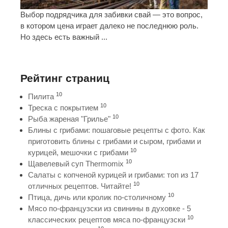
Выбор подрядчика для забивки свай — это вопрос,
в котором цена играет далеко не последнюю роль.
Но здесь есть важный ...
Рейтинг страниц
10
Пилита
10
Треска с покрытием
10
Рыба жареная "Грилье"
Блины с грибами: пошаговые рецепты с фото. Как
приготовить блины с грибами и сыром, грибами и
10
курицей, мешочки с грибами
10
Щавелевый суп Thermomix
Салаты с копченой курицей и грибами: топ из 17
10
отличных рецептов. Читайте!
10
Птица, дичь или кролик по-столичному
Мясо по-французски из свинины в духовке - 5
10
классических рецептов мяса по-французски