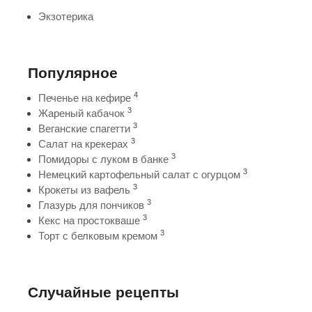
Экзотерика
Популярное
4
Печенье на кефире
3
Жареный кабачок
3
Веганские спагетти
3
Салат на крекерах
3
Помидоры с луком в банке
3
Немецкий картофельный салат с огурцом
3
Крокеты из вафель
3
Глазурь для пончиков
3
Кекс на простокваше
3
Торт с белковым кремом
Случайные рецепты