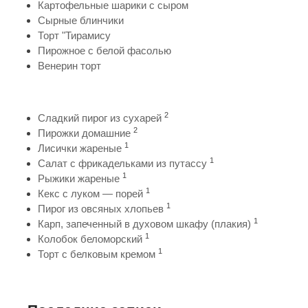
Картофельные шарики с сыром
Сырные блинчики
Торт "Тирамису
Пирожное с белой фасолью
Венерин торт
2
Сладкий пирог из сухарей
2
Пирожки домашние
1
Лисички жареные
1
Салат с фрикадельками из путассу
1
Рыжики жареные
1
Кекс с луком — порей
1
Пирог из овсяных хлопьев
1
Карп, запеченный в духовом шкафу (плакия)
1
Колобок беломорский
1
Торт с белковым кремом