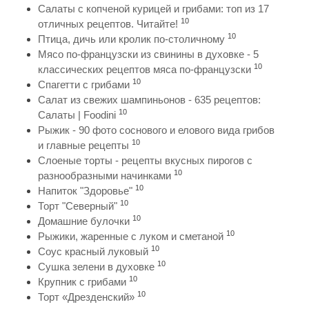
Салаты с копченой курицей и грибами: топ из 17
10
отличных рецептов. Читайте!
10
Птица, дичь или кролик по-столичному
Мясо по-французски из свинины в духовке - 5
10
классических рецептов мяса по-французски
10
Спагетти с грибами
Салат из свежих шампиньонов - 635 рецептов:
10
Салаты | Foodini
Рыжик - 90 фото соснового и елового вида грибов
10
и главные рецепты
Слоеные торты - рецепты вкусных пирогов с
10
разнообразными начинками
10
Напиток "Здоровье"
10
Торт "Северный"
10
Домашние булочки
10
Рыжики, жаренные с луком и сметаной
10
Соус красный луковый
10
Сушка зелени в духовке
10
Крупник с грибами
10
Торт «Дрезденский»