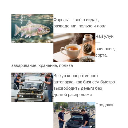
Форель — всё о видах,
разведении, пользе и ловл
Чай улун
—
описание,
сорта,
заваривание, хранение, польза
Выкуп корпоративного
автопарка: как бизнесу быстро
высвободить деньги без
долгой распродажи
Продажа