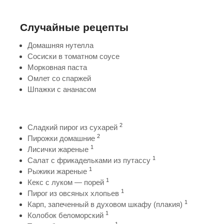
Случайные рецепты
Домашняя нутелла
Сосиски в томатном соусе
Морковная паста
Омлет со спаржей
Шпажки с ананасом
2
Сладкий пирог из сухарей
2
Пирожки домашние
1
Лисички жареные
1
Салат с фрикадельками из путассу
1
Рыжики жареные
1
Кекс с луком — порей
1
Пирог из овсяных хлопьев
1
Карп, запеченный в духовом шкафу (плакия)
1
Колобок беломорский
1