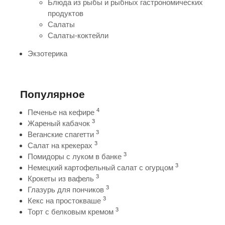
Блюда из рыбы и рыбных гастрономических
продуктов
Салаты
Салаты-коктейли
Экзотерика
Популярное
4
Печенье на кефире
3
Жареный кабачок
3
Веганские спагетти
3
Салат на крекерах
3
Помидоры с луком в банке
3
Немецкий картофельный салат с огурцом
3
Крокеты из вафель
3
Глазурь для пончиков
3
Кекс на простокваше
3
Торт с белковым кремом