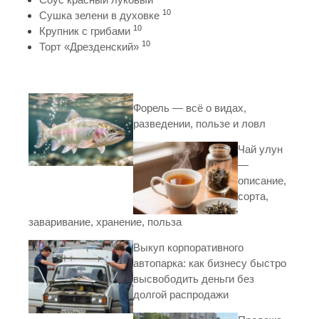
10
Сушка зелени в духовке
10
Крупник с грибами
10
Торт «Дрезденский»
Форель — всё о видах,
разведении, пользе и ловл
Чай улун
—
описание,
сорта,
заваривание, хранение, польза
Выкуп корпоративного
автопарка: как бизнесу быстро
высвободить деньги без
долгой распродажи