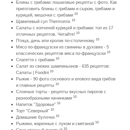
Блины с грибами: пошаговые рецепты с фото. Как
приготовить блины с грибами и сыром, грибами и
10
курицей, мешочки с грибами
10
Щавелевый суп Thermomix
Салаты с копченой курицей и грибами: топ из 17
10
отличных рецептов. Читайте!
10
Птица, дичь или кролик по-столичному
Мясо по-французски из свинины в духовке - 5
10
классических рецептов мяса по-французски
10
Спагетти с грибами
Салат из свежих шампиньонов - 635 рецептов:
10
Салаты | Foodini
Рыжик - 90 фото соснового и елового вида грибов
10
и главные рецепты
Слоеные торты - рецепты вкусных пирогов с
10
разнообразными начинками
10
Напиток "Здоровье"
10
Торт "Северный"
10
Домашние булочки
10
Рыжики, жаренные с луком и сметаной
10
Соус красный луковый