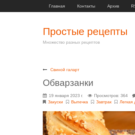
Главная
Контакты
Архив
R
Простые рецепты
Множество разных рецептов
Свиной галарт
Обварзанки
19 января 2023 г.
Просмотров: 364
Закуски
Выпечка
Завтрак
Легкая 