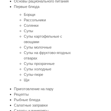
Основы рационального питания
Первые блюда
Борщи
Рассольники
Солянки
Супы
Супы картофельные с
овощами
Супы молочные
Супы на фруктово-ягодных
отварах
Супы прозрачные
Супы холодные
Супы-пюре
Щи
Приготовление на пару
Рецепты
Рыбные блюда
Салатные заправки
Салаты и винегреты