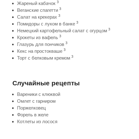
3
Жареный кабачок
3
Веганские спагетти
3
Салат на крекерах
3
Помидоры с луком в банке
3
Немецкий картофельный салат с огурцом
3
Крокеты из вафель
3
Глазурь для пончиков
3
Кекс на простокваше
3
Торт с белковым кремом
Случайные рецепты
Вареники с клюквой
Омлет с гарниром
Поржелковец
Форель в желе
Котлеты из лосося