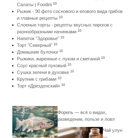
10
Салаты | Foodini
Рыжик - 90 фото соснового и елового вида грибов
10
и главные рецепты
Слоеные торты - рецепты вкусных пирогов с
10
разнообразными начинками
10
Напиток "Здоровье"
10
Торт "Северный"
10
Домашние булочки
10
Рыжики, жаренные с луком и сметаной
10
Соус красный луковый
10
Сушка зелени в духовке
10
Крупник с грибами
10
Торт «Дрезденский»
Форель — всё о видах,
разведении, пользе и ловл
Чай улун
—