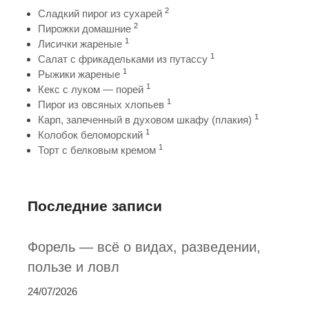
2
Сладкий пирог из сухарей
2
Пирожки домашние
1
Лисички жареные
1
Салат с фрикадельками из путассу
1
Рыжики жареные
1
Кекс с луком — порей
1
Пирог из овсяных хлопьев
1
Карп, запеченный в духовом шкафу (плакия)
1
Колобок беломорский
1
Торт с белковым кремом
Последние записи
Форель — всё о видах, разведении,
пользе и ловл
24/07/2026