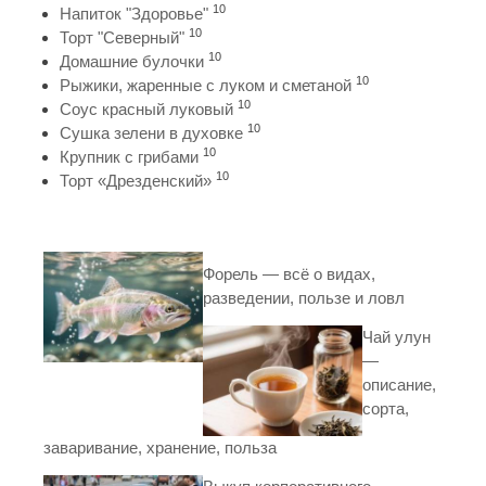
10
Напиток "Здоровье"
10
Торт "Северный"
10
Домашние булочки
10
Рыжики, жаренные с луком и сметаной
10
Соус красный луковый
10
Сушка зелени в духовке
10
Крупник с грибами
10
Торт «Дрезденский»
Форель — всё о видах,
разведении, пользе и ловл
Чай улун
—
описание,
сорта,
заваривание, хранение, польза