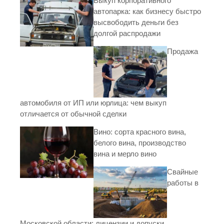
Выкуп корпоративного
автопарка: как бизнесу быстро
высвободить деньги без
долгой распродажи
Продажа
автомобиля от ИП или юрлица: чем выкуп
отличается от обычной сделки
Вино: сорта красного вина,
белого вина, производство
вина и мерло вино
Свайные
работы в
Московской области: лицензии и допуски