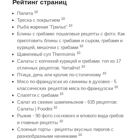
Рейтинг страниц
10
Пилита
10
Треска с покрытием
10
Рыба жареная "Грилье"
Блины с грибами: пошаговые рецепты с фото. Как
приготовить блины с грибами и сыром, грибами и
10
курицей, мешочки с грибами
10
Щавелевый суп Thermomix
Салаты с копченой курицей и грибами: топ из 17
10
отличных рецептов. Читайте!
10
Птица, дичь или кролик по-столичному
Мясо по-французски из свинины в духовке - 5
10
классических рецептов мяса по-французски
10
Спагетти с грибами
Салат из свежих шампиньонов - 635 рецептов:
10
Салаты | Foodini
Рыжик - 90 фото соснового и елового вида грибов
10
и главные рецепты
Слоеные торты - рецепты вкусных пирогов с
10
разнообразными начинками