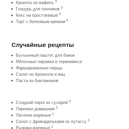
3
Крокеты из вафель
3
Глазурь для пончиков
3
Кекс на простокваше
3
Торт с белковым кремом
Случайные рецепты
Бульонный паштет для банок
Яблочные пирожки в термомиксе
Фаршированные перцы
Салат из брокколи и яиц
Паста из баклажанов
2
Сладкий пирог из сухарей
2
Пирожки домашние
1
Лисички жареные
1
Салат с фрикадельками из путассу
1
Рыжики жареные