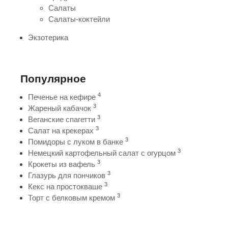
Салаты
Салаты-коктейли
Экзотерика
Популярное
4
Печенье на кефире
3
Жареный кабачок
3
Веганские спагетти
3
Салат на крекерах
3
Помидоры с луком в банке
3
Немецкий картофельный салат с огурцом
3
Крокеты из вафель
3
Глазурь для пончиков
3
Кекс на простокваше
3
Торт с белковым кремом