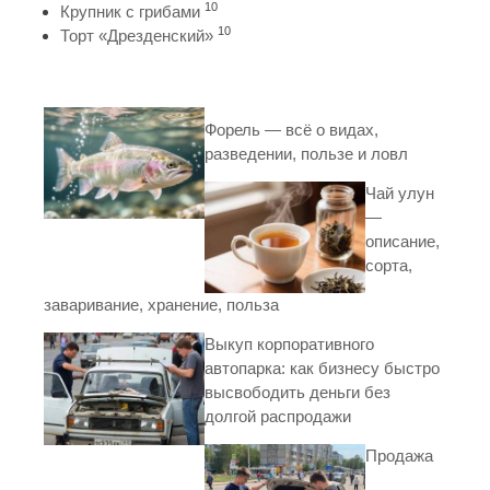
10
Крупник с грибами
10
Торт «Дрезденский»
Форель — всё о видах,
разведении, пользе и ловл
Чай улун
—
описание,
сорта,
заваривание, хранение, польза
Выкуп корпоративного
автопарка: как бизнесу быстро
высвободить деньги без
долгой распродажи
Продажа