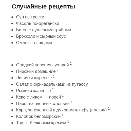
Случайные рецепты
Суп из трески
Фасоль по-бретански
Бигос с сушеными грибами
Брокколи и сырный соус
Омлет с овощами
2
Сладкий пирог из сухарей
2
Пирожки домашние
1
Лисички жареные
1
Салат с фрикадельками из путассу
1
Рыжики жареные
1
Кекс с луком — порей
1
Пирог из овсяных хлопьев
1
Карп, запеченный в духовом шкафу (плакия)
1
Колобок беломорский
1
Торт с белковым кремом