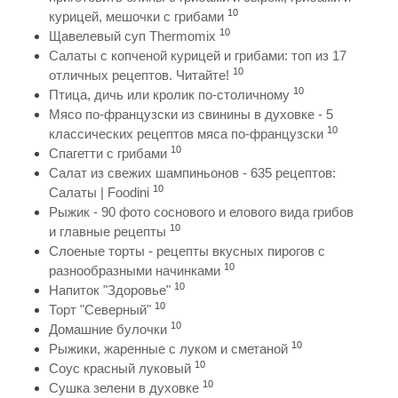
10
курицей, мешочки с грибами
10
Щавелевый суп Thermomix
Салаты с копченой курицей и грибами: топ из 17
10
отличных рецептов. Читайте!
10
Птица, дичь или кролик по-столичному
Мясо по-французски из свинины в духовке - 5
10
классических рецептов мяса по-французски
10
Спагетти с грибами
Салат из свежих шампиньонов - 635 рецептов:
10
Салаты | Foodini
Рыжик - 90 фото соснового и елового вида грибов
10
и главные рецепты
Слоеные торты - рецепты вкусных пирогов с
10
разнообразными начинками
10
Напиток "Здоровье"
10
Торт "Северный"
10
Домашние булочки
10
Рыжики, жаренные с луком и сметаной
10
Соус красный луковый
10
Сушка зелени в духовке