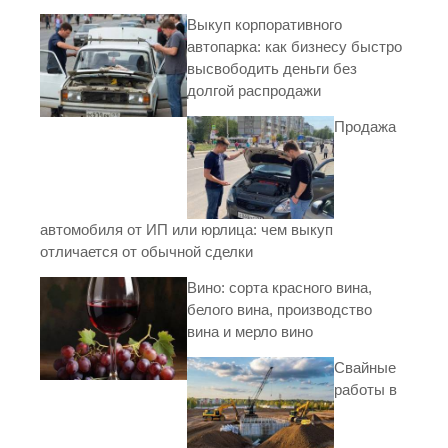
Выкуп корпоративного
автопарка: как бизнесу быстро
высвободить деньги без
долгой распродажи
Продажа
автомобиля от ИП или юрлица: чем выкуп
отличается от обычной сделки
Вино: сорта красного вина,
белого вина, производство
вина и мерло вино
Свайные
работы в