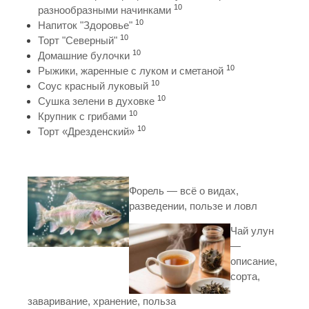
10
разнообразными начинками
10
Напиток "Здоровье"
10
Торт "Северный"
10
Домашние булочки
10
Рыжики, жаренные с луком и сметаной
10
Соус красный луковый
10
Сушка зелени в духовке
10
Крупник с грибами
10
Торт «Дрезденский»
Форель — всё о видах,
разведении, пользе и ловл
Чай улун
—
описание,
сорта,
заваривание, хранение, польза