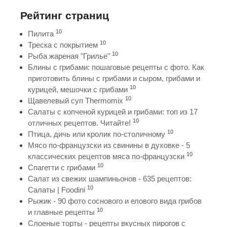
Рейтинг страниц
10
Пилита
10
Треска с покрытием
10
Рыба жареная "Грилье"
Блины с грибами: пошаговые рецепты с фото. Как
приготовить блины с грибами и сыром, грибами и
10
курицей, мешочки с грибами
10
Щавелевый суп Thermomix
Салаты с копченой курицей и грибами: топ из 17
10
отличных рецептов. Читайте!
10
Птица, дичь или кролик по-столичному
Мясо по-французски из свинины в духовке - 5
10
классических рецептов мяса по-французски
10
Спагетти с грибами
Салат из свежих шампиньонов - 635 рецептов:
10
Салаты | Foodini
Рыжик - 90 фото соснового и елового вида грибов
10
и главные рецепты
Слоеные торты - рецепты вкусных пирогов с