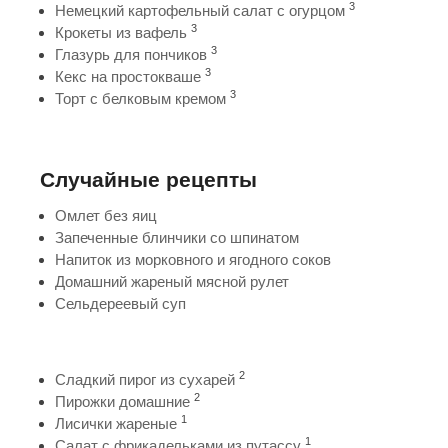
3
Немецкий картофельный салат с огурцом
3
Крокеты из вафель
3
Глазурь для пончиков
3
Кекс на простокваше
3
Торт с белковым кремом
Случайные рецепты
Омлет без яиц
Запеченные блинчики со шпинатом
Напиток из морковного и ягодного соков
Домашний жареный мясной рулет
Сельдереевый суп
2
Сладкий пирог из сухарей
2
Пирожки домашние
1
Лисички жареные
1
Салат с фрикадельками из путассу