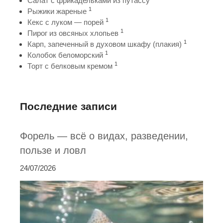
Салат с фрикадельками из путассу
1
Рыжики жареные
1
Кекс с луком — порей
1
Пирог из овсяных хлопьев
1
Карп, запеченный в духовом шкафу (плакия)
1
Колобок беломорский
1
Торт с белковым кремом
Последние записи
Форель — всё о видах, разведении,
пользе и ловл
24/07/2026