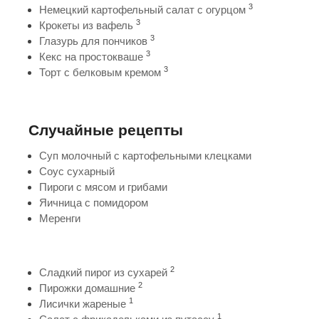
3
Немецкий картофельный салат с огурцом
3
Крокеты из вафель
3
Глазурь для пончиков
3
Кекс на простокваше
3
Торт с белковым кремом
Случайные рецепты
Суп молочный с картофельными клецками
Соус сухарный
Пироги с мясом и грибами
Яичница с помидором
Меренги
2
Сладкий пирог из сухарей
2
Пирожки домашние
1
Лисички жареные
1