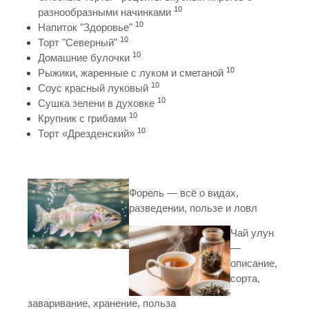
10
разнообразными начинками
10
Напиток "Здоровье"
10
Торт "Северный"
10
Домашние булочки
10
Рыжики, жаренные с луком и сметаной
10
Соус красный луковый
10
Сушка зелени в духовке
10
Крупник с грибами
10
Торт «Дрезденский»
Форель — всё о видах,
разведении, пользе и ловл
Чай улун
—
описание,
сорта,
заваривание, хранение, польза