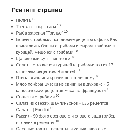
Рейтинг страниц
10
Пилита
10
Треска с покрытием
10
Рыба жареная "Грилье"
Блины с грибами: пошаговые рецепты с фото. Как
приготовить блины с грибами и сыром, грибами и
10
курицей, мешочки с грибами
10
Щавелевый суп Thermomix
Салаты с копченой курицей и грибами: топ из 17
10
отличных рецептов. Читайте!
10
Птица, дичь или кролик по-столичному
Мясо по-французски из свинины в духовке - 5
10
классических рецептов мяса по-французски
10
Спагетти с грибами
Салат из свежих шампиньонов - 635 рецептов:
10
Салаты | Foodini
Рыжик - 90 фото соснового и елового вида грибов
10
и главные рецепты
Слоеные торты - рецепты вкусных пирогов с