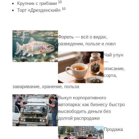
10
Крупник с грибами
10
Торт «Дрезденский»
Форель — всё о видах,
разведении, пользе и ловл
Чай улун
—
описание,
сорта,
заваривание, хранение, польза
Выкуп корпоративного
автопарка: как бизнесу быстро
высвободить деньги без
долгой распродажи
Продажа