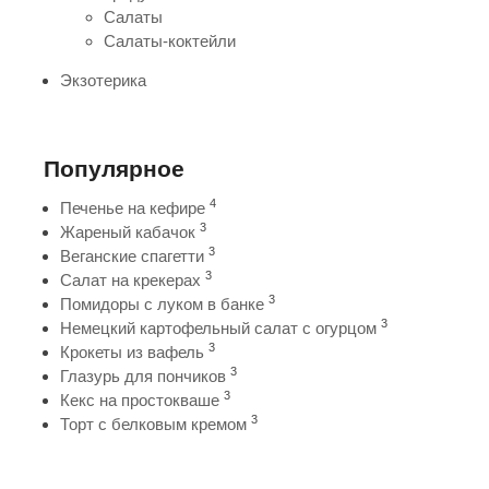
Салаты
Салаты-коктейли
Экзотерика
Популярное
4
Печенье на кефире
3
Жареный кабачок
3
Веганские спагетти
3
Салат на крекерах
3
Помидоры с луком в банке
3
Немецкий картофельный салат с огурцом
3
Крокеты из вафель
3
Глазурь для пончиков
3
Кекс на простокваше
3
Торт с белковым кремом