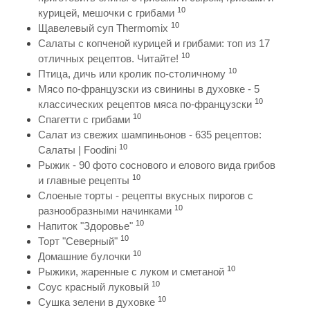
10
курицей, мешочки с грибами
10
Щавелевый суп Thermomix
Салаты с копченой курицей и грибами: топ из 17
10
отличных рецептов. Читайте!
10
Птица, дичь или кролик по-столичному
Мясо по-французски из свинины в духовке - 5
10
классических рецептов мяса по-французски
10
Спагетти с грибами
Салат из свежих шампиньонов - 635 рецептов:
10
Салаты | Foodini
Рыжик - 90 фото соснового и елового вида грибов
10
и главные рецепты
Слоеные торты - рецепты вкусных пирогов с
10
разнообразными начинками
10
Напиток "Здоровье"
10
Торт "Северный"
10
Домашние булочки
10
Рыжики, жаренные с луком и сметаной
10
Соус красный луковый
10
Сушка зелени в духовке