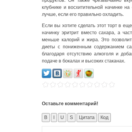
продуктов. Он также чрезвычайно вку
клубнике и восхитительной начинке на 
лучше, если его правильно охладить.
Если вы хотите сделать этот торт в ещ
начинку эритрит вместо сахара, а ча
меньше калорий и жира. Это позволит
диеты с пониженным содержанием сах
благодаря отсутствию алкоголя и доб
подаче в бокалах и высоких стаканах.
Оставьте комментарий!
B
I
U
S
Цитата
Код