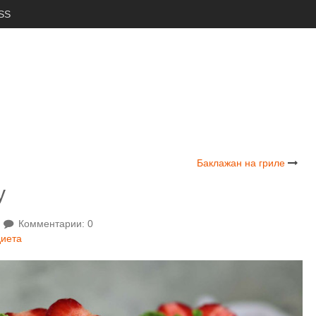
SS
Баклажан на гриле
у
Комментарии: 0
диета