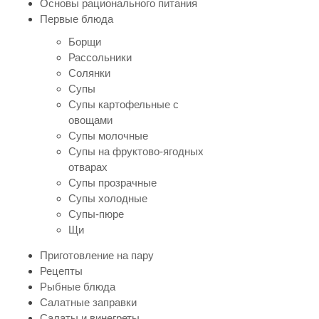
Основы рационального питания
Первые блюда
Борщи
Рассольники
Солянки
Супы
Супы картофельные с
овощами
Супы молочные
Супы на фруктово-ягодных
отварах
Супы прозрачные
Супы холодные
Супы-пюре
Щи
Приготовление на пару
Рецепты
Рыбные блюда
Салатные заправки
Салаты и винегреты