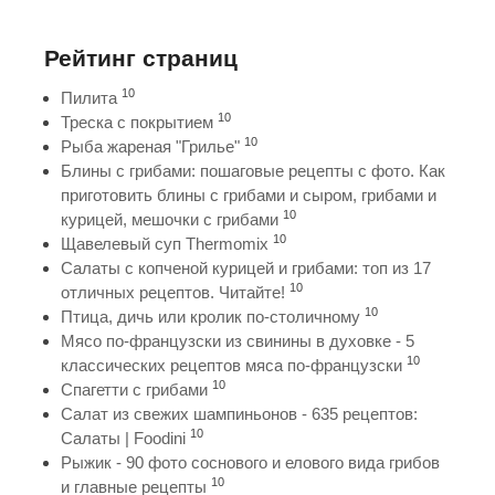
Рейтинг страниц
10
Пилита
10
Треска с покрытием
10
Рыба жареная "Грилье"
Блины с грибами: пошаговые рецепты с фото. Как
приготовить блины с грибами и сыром, грибами и
10
курицей, мешочки с грибами
10
Щавелевый суп Thermomix
Салаты с копченой курицей и грибами: топ из 17
10
отличных рецептов. Читайте!
10
Птица, дичь или кролик по-столичному
Мясо по-французски из свинины в духовке - 5
10
классических рецептов мяса по-французски
10
Спагетти с грибами
Салат из свежих шампиньонов - 635 рецептов:
10
Салаты | Foodini
Рыжик - 90 фото соснового и елового вида грибов
10
и главные рецепты