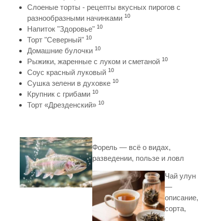
Слоеные торты - рецепты вкусных пирогов с
10
разнообразными начинками
10
Напиток "Здоровье"
10
Торт "Северный"
10
Домашние булочки
10
Рыжики, жаренные с луком и сметаной
10
Соус красный луковый
10
Сушка зелени в духовке
10
Крупник с грибами
10
Торт «Дрезденский»
Форель — всё о видах,
разведении, пользе и ловл
Чай улун
—
описание,
сорта,