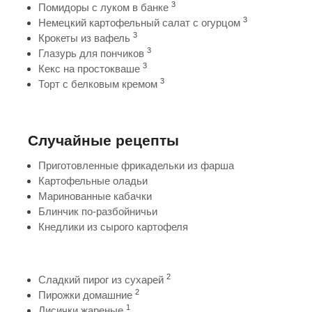
3
Помидоры с луком в банке
3
Немецкий картофельный салат с огурцом
3
Крокеты из вафель
3
Глазурь для пончиков
3
Кекс на простокваше
3
Торт с белковым кремом
Случайные рецепты
Приготовленные фрикадельки из фарша
Картофельные оладьи
Маринованные кабачки
Блинчик по-разбойничьи
Кнедлики из сырого картофеля
2
Сладкий пирог из сухарей
2
Пирожки домашние
1
Лисички жареные