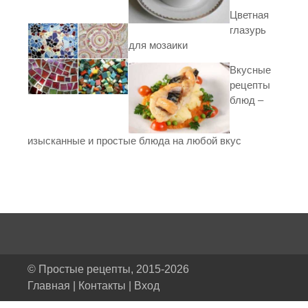
Цветная
глазурь
для мозаики
Вкусные
рецепты
блюд –
изысканные и простые блюда на любой вкус
© Простые рецепты, 2015-2026
Главная
|
Контакты
|
Вход