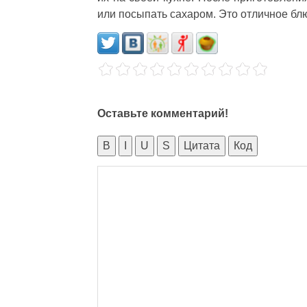
или посыпать сахаром. Это отличное бл
Оставьте комментарий!
B
I
U
S
Цитата
Код