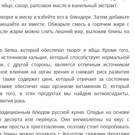
 яйцо, сахар, рапсовое масло и ванильный экстракт.
ворог в миску и взбейте его в блендере. Затем добавьте
мешайте их вместе. Обжарьте смесь в горячем жире с
После жарки можно слить лишний жир, выложив блины на
 белка, который обеспечат творог и яйца. Кроме того,
источником кальция, который способствует нормальной
ок, с другой стороны, является отличным источником
ное влияние на орган зрения и снижает риск развития
 также содержит цинк, который отвечает за состояние
 также обеспечат наш организм витамином D, который
ме того, в этих продуктах мы найдем антиоксиданты,
вития рака.
традиционным блюдом русской кухни. Оладьи на основе
го десерта или перекуса. Они великолепны на вкус с
ики просты в приготовлении, поэтому стоит попробовать
ия блины можно подавать с йогуртом, свежими фруктами