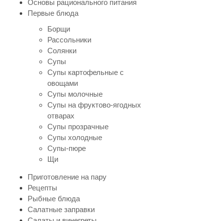
Основы рационального питания
Первые блюда
Борщи
Рассольники
Солянки
Супы
Супы картофельные с
овощами
Супы молочные
Супы на фруктово-ягодных
отварах
Супы прозрачные
Супы холодные
Супы-пюре
Щи
Приготовление на пару
Рецепты
Рыбные блюда
Салатные заправки
Салаты и винегреты